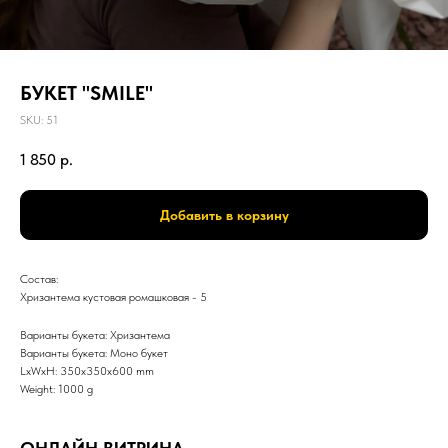
БУКЕТ "SMILE"
SKU:
51
1 850
р.
Добавить в корзину
Состав:
Хризантема кустовая ромашковая - 5
Варианты букета: Хризантема
Варианты букета: Моно букет
LxWxH: 350x350x600 mm
Weight: 1000 g