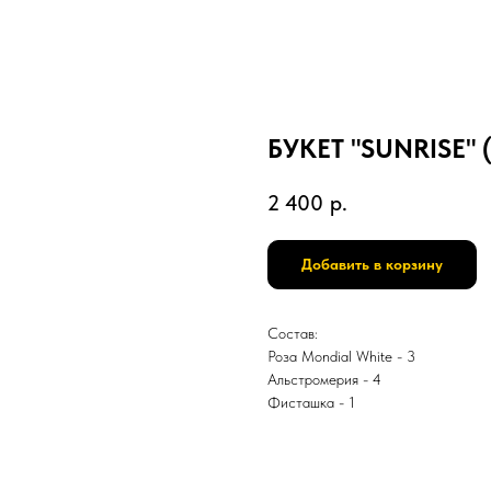
БУКЕТ "SUNRISE" 
2 400
р.
Добавить в корзину
Состав:
Роза Mondial White - 3
Альстромерия - 4
Фисташка - 1